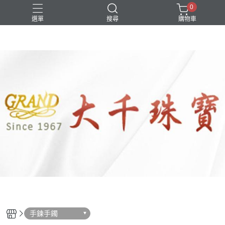
0
選單
搜尋
購物車
手鍊手鐲