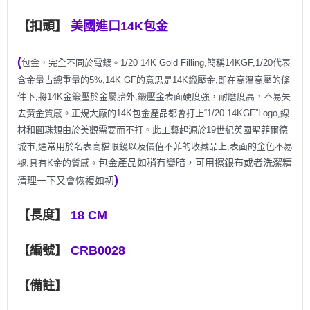
【扣頭】
美國進口14K包金
(
包金，完全不同於電鍍。1/20 14K Gold Filling,簡稱14KGF,1/20代表
含金量占總重量的5%,14K GF的意思是14K鍛壓金,即在高溫高壓的條
件下,將14K金鍛壓於金屬胎外,鍛壓金表面硬度強，耐磨度高，不易失
去黃金質感。正規大廠的14K包金產品都會打上“1/20 14KGF”Logo,線
材和圓珠類由於美觀需要而不打。此工藝起源於19世紀英國聖菲爾德
城市,通常用於名表高檔眼鏡以及價值不菲的收藏品上,表面的金色不易
包金產品如稍有變暗，可用擦銀布或者洗潔精
褪,具有K金的質感。
)
清理一下又會恢複如初
【長度】
18 CM
【編號】
CRB0028
【備註】