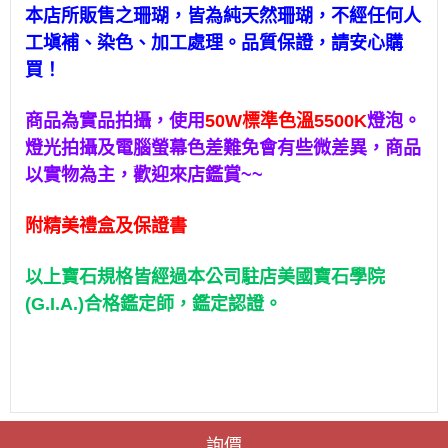
本店所販售之珊瑚，皆為純天然珊瑚，
不經任何人
工塡補、染色、加工處理。
品質保證，請安心購
買！
商品為實品拍攝，使用
50W標準色溫5500K
燈泡。
燈光拍攝及電腦螢幕色差難免會有些微差異，
商品
以實物為主，歡迎來店鑑賞~~
附精美禮盒及保證書
以上寶石規格皆經過
本公司駐店美國寶石學院
(G.I.A.)合格鑑定師，
鑑定認證。
詢價